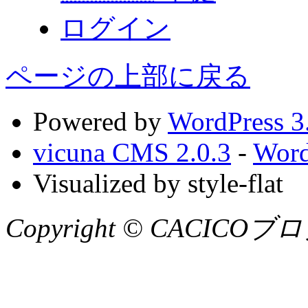
ログイン
ページの上部に戻る
Powered by
WordPress 3
vicuna CMS 2.0.3
-
Word
Visualized by style-flat
Copyright © CACICOブログ A