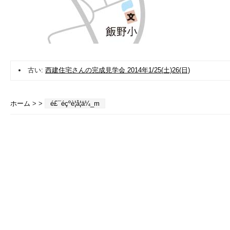
古い:
西建住宅さんの完成見学会 2014年1/25(土)26(日)
ホーム
> >
é£¯éçºè¦å­¦ä¼_m