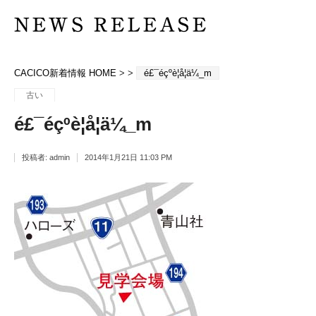
CACICO新着情報 HOME
> >
é£¯éçºè¦å­¦ä¼_m
古い
é£¯éçºè¦å­¦ä¼_m
投稿者:
admin
2014年1月21日 11:03 PM