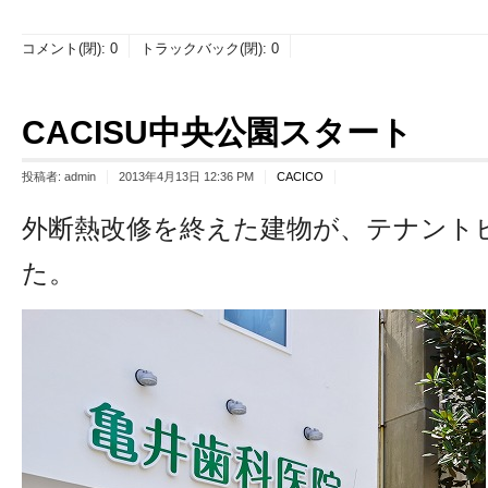
コメント(閉):
0
トラックバック(閉):
0
CACISU中央公園スタート
投稿者:
admin
2013年4月13日 12:36 PM
CACICO
外断熱改修を終えた建物が、テナント
た。