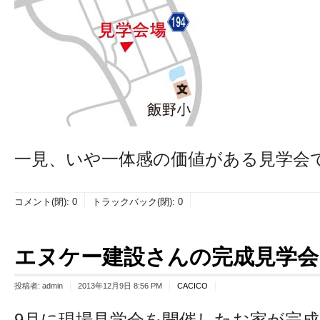
一見、いや一体感の価値がある見学会
コメント(閉):
0
トラックバック(閉):
0
エヌケー建設さんの完成見学会 12
投稿者:
admin
2013年12月9日 8:56 PM
CACICO
9月に現場見学会を開催したお家が完